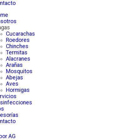
ntacto
ome
sotros
agas
Cucarachas
Roedores
Chinches
Termitas
Alacranes
Arañas
Mosquitos
Abejas
Aves
Hormigas
rvicios
sinfecciones
ps
esorías
ntacto
 por AG