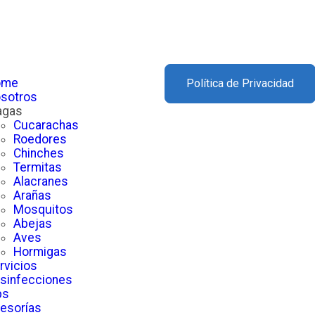
ome
Política de Privacidad
sotros
agas
Cucarachas
Roedores
Chinches
Termitas
Alacranes
Arañas
Mosquitos
Abejas
Aves
Hormigas
rvicios
sinfecciones
ps
esorías