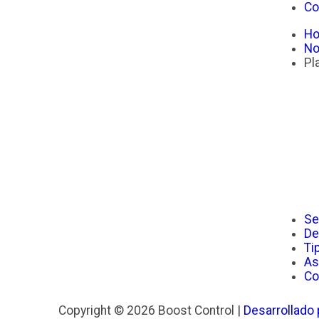
Co
H
No
Pl
Se
De
Ti
As
Co
Copyright © 2026 Boost Control |
Desarrollado