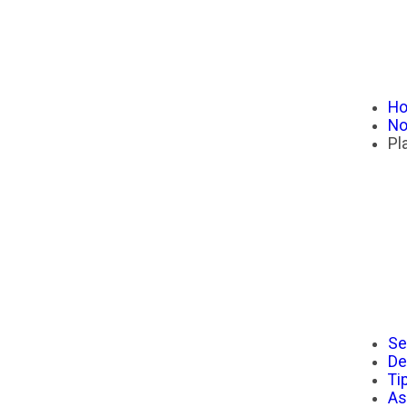
H
No
Pl
Se
De
Ti
As